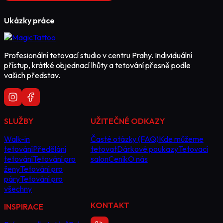
Ukázky práce
Profesionální tetovací studio v centru Prahy. Individuální
přístup, krátké objednací lhůty a tetování přesně podle
vašich představ.
SLUŽBY
UŽITEČNÉ ODKAZY
Walk-in
Časté otázky (FAQ)
Kde můžeme
tetování
Předělání
tetovat
Dárkové poukazy
Tetovací
tetování
Tetování pro
salon
Ceník
O nás
ženy
Tetování pro
páry
Tetování pro
všechny
KONTAKT
INSPIRACE