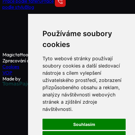
Práce podle tatérů
Práce
podle stylu
Blog
+420 775 930 300
Používáme soubory
cookies
ink@magictattoo.cz
Magictattoo © 2026
Tyto webové stránky používají
Zpracování osobních údajů
soubory cookies a další sledovací
Cookies
VOP
nástroje s cílem vylepšení
Made by
uživatelského prostředí, zobrazení
přizpůsobeného obsahu a reklam,
analýzy návštěvnosti webových
stránek a zjištění zdroje
návštěvnosti.
Souhlasím