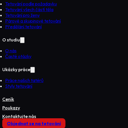
Tetování podle požadavku
Tetování všech částí těla
Tetování pro ženy
Párové a skupinové tetování
Předělání tetování
O studiu
O nás
Časté otázky
Ukázky práce
Práce našich tatérů
Styly tetování
Ceník
Poukazy
Kontaktujte nás
Objednat se na tetování